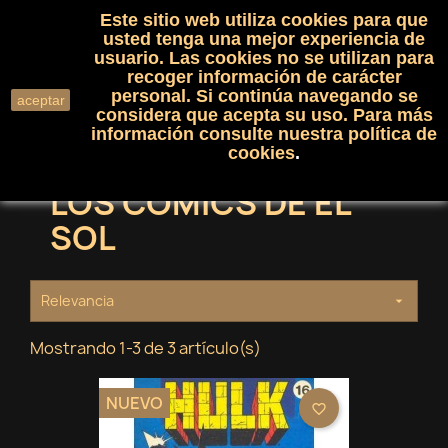
Este sitio web utiliza cookies para que
(0)

shopping_cart

usted tenga una mejor experiencia de
usuario. Las cookies no se utilizan para
recoger información de carácter
search
personal. Si continúa navegando se
aceptar
considera que acepta su uso. Para más
información consulte nuestra
política de
cookies
.
LOS COMICS DE EL
SOL
Relevancia

Mostrando 1-3 de 3 artículo(s)
NUEVO
favorite_border