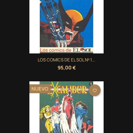
LOS COMICS DE EL SOL Nº 1...
95,00 €
NUEVO
favorite_border