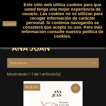
Este sitio web utiliza cookies para que
(0)

shopping_cart

usted tenga una mejor experiencia de
usuario. Las cookies no se utilizan para
recoger información de carácter
search
personal. Si continúa navegando se
aceptar
considera que acepta su uso. Para más
información consulte nuestra
política de
cookies
.
ANA JUAN
Relevancia

Mostrando 1-1 de 1 artículo(s)
NUEVO
favorite_border