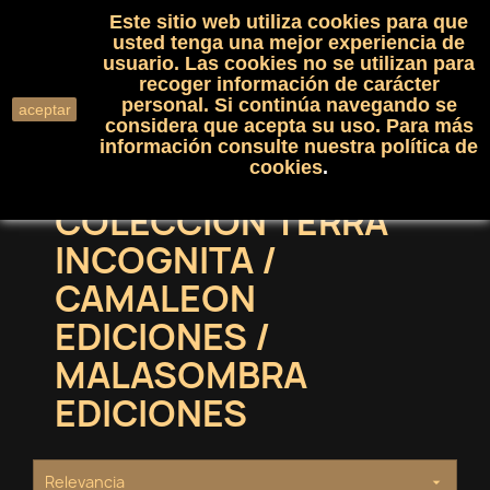
Este sitio web utiliza cookies para que
(0)

shopping_cart

usted tenga una mejor experiencia de
usuario. Las cookies no se utilizan para
recoger información de carácter
search
personal. Si continúa navegando se
aceptar
considera que acepta su uso. Para más
información consulte nuestra
política de
cookies
.
COLECCION TERRA
INCOGNITA /
CAMALEON
EDICIONES /
MALASOMBRA
EDICIONES
Relevancia
