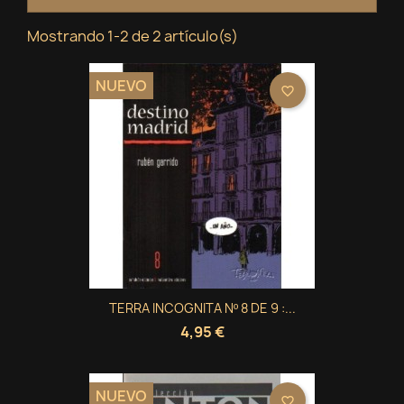
Mostrando 1-2 de 2 artículo(s)
NUEVO
favorite_border
TERRA INCOGNITA Nº 8 DE 9 :...
4,95 €
×
×
×
Crear lista de deseos
((modalTitle))
Iniciar sesión
NUEVO
favorite_border