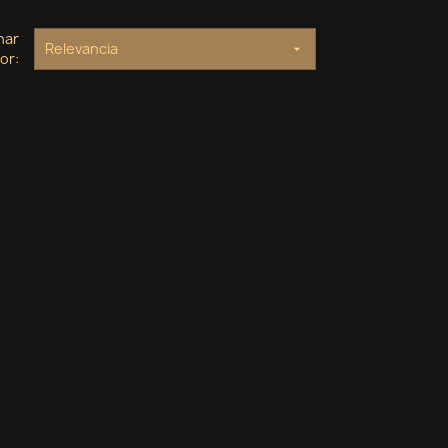
nar
Relevancia

or: