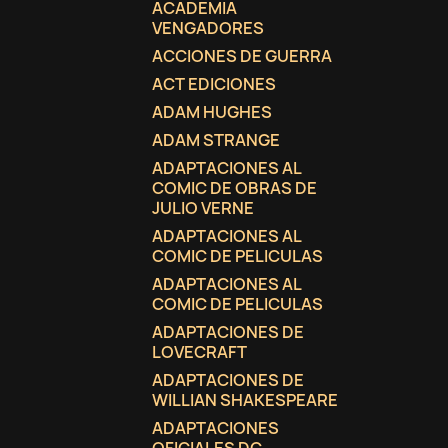
ACADEMIA
VENGADORES
ACCIONES DE GUERRA
ACT EDICIONES
ADAM HUGHES
ADAM STRANGE
ADAPTACIONES AL
COMIC DE OBRAS DE
JULIO VERNE
ADAPTACIONES AL
COMIC DE PELICULAS
ADAPTACIONES AL
COMIC DE PELICULAS
ADAPTACIONES DE
LOVECRAFT
C
(
I
ADAPTACIONES DE
WILLIAN SHAKESPEARE
No
A
ADAPTACIONES
((
De