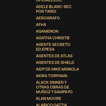
OFICIALES DC
ADELE BLANC-SEC
add_circle_outline
POR TARDI
AEROGRAFO
AFHA
AGAMENON
AGATHA CHRISTIE
AGENTE SECRETO
ED.EPESA
AGENTES DE ATLAS
AGENTES DE SHIELD
AIDP DE MIKE MIGNOLA
AKIRA TORIYAMA
ALACK SINNER Y
OTRAS OBRAS DE
MUÑOZ Y SAMPAYO
ALAN MOORE
ALARICO GATTIA