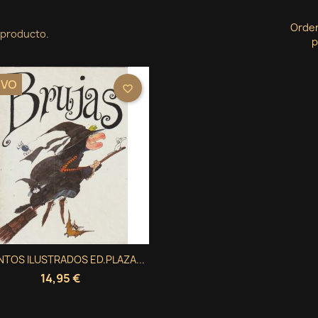
Orde
 producto.
p
EVO
favorite_border
Vista rápida
TOS ILUSTRADOS ED.PLAZA...

14,95 €