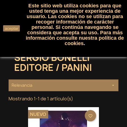
Este sitio web utiliza cookies para que
(0)

shopping_cart

usted tenga una mejor experiencia de
usuario. Las cookies no se utilizan para
recoger información de carácter
search
personal. Si continúa navegando se
aceptar
considera que acepta su uso. Para más
información consulte nuestra
política de
cookies
.
SERGIO BONELLI
EDITORE / PANINI
Relevancia

Mostrando 1-1 de 1 artículo(s)
NUEVO
favorite_border