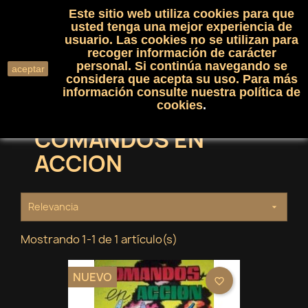
Este sitio web utiliza cookies para que
(0)

shopping_cart

usted tenga una mejor experiencia de
usuario. Las cookies no se utilizan para
recoger información de carácter
search
personal. Si continúa navegando se
aceptar
considera que acepta su uso. Para más
información consulte nuestra
política de
cookies
.
COMANDOS EN
ACCION
Relevancia

Mostrando 1-1 de 1 artículo(s)
NUEVO
favorite_border