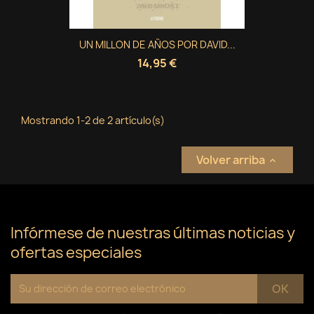
Crear nueva lista
add_circle_outline
((cancelText))
Cancelar
Iniciar sesión
((modalDeleteText))
Cancelar
Crear lista de deseos
UN MILLON DE AÑOS POR DAVID...
14,95 €
Mostrando 1-2 de 2 artículo(s)
Volver arriba

Infórmese de nuestras últimas noticias y
ofertas especiales