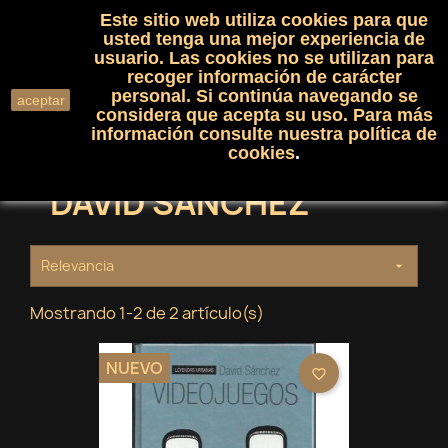
Este sitio web utiliza cookies para que
(0)

shopping_cart

usted tenga una mejor experiencia de
usuario. Las cookies no se utilizan para
recoger información de carácter
search
personal. Si continúa navegando se
aceptar
considera que acepta su uso. Para más
información consulte nuestra
política de
cookies
.
DAVID SANCHEZ
Relevancia

Mostrando 1-2 de 2 artículo(s)
NUEVO
favorite_border