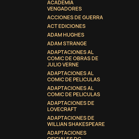
ACADEMIA
VENGADORES
ACCIONES DE GUERRA
ACT EDICIONES
ADAM HUGHES
ADAM STRANGE
ADAPTACIONES AL
COMIC DE OBRAS DE
JULIO VERNE
ADAPTACIONES AL
COMIC DE PELICULAS
ADAPTACIONES AL
COMIC DE PELICULAS
ADAPTACIONES DE
LOVECRAFT
C
(
I
ADAPTACIONES DE
WILLIAN SHAKESPEARE
No
A
ADAPTACIONES
((
De