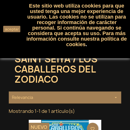
Este sitio web utiliza cookies para que
(0)

shopping_cart

usted tenga una mejor experiencia de
usuario. Las cookies no se utilizan para
recoger información de carácter
search
personal. Si continúa navegando se
aceptar
considera que acepta su uso. Para más
información consulte nuestra
política de
cookies
.
SAINT SEIYA / LOS
CABALLEROS DEL
ZODIACO
Relevancia

Mostrando 1-1 de 1 artículo(s)
NUEVO
favorite_border