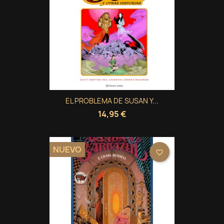
EL PROBLEMA DE SUSAN Y...
14,95 €
NUEVO
favorite_border