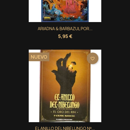
ARIADNA & BARBAZUL POR...
5,95 €
NUEVO
favorite_border
EL ANILLO DEL NIBELUNGO Nº...