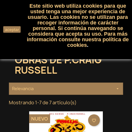
Este sitio web utiliza cookies para que
(0)

shopping_cart

usted tenga una mejor experiencia de
usuario. Las cookies no se utilizan para
recoger información de carácter
search
personal. Si continúa navegando se
aceptar
considera que acepta su uso. Para más
información consulte nuestra
política de
cookies
.
OBRAS DE P.CRAIG
RUSSELL
Relevancia

Mostrando 1-7 de 7 artículo(s)
NUEVO
favorite_border