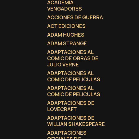
ACADEMIA
VENGADORES
ACCIONES DE GUERRA
ACT EDICIONES
ADAM HUGHES
ADAM STRANGE
ADAPTACIONES AL
COMIC DE OBRAS DE
JULIO VERNE
ADAPTACIONES AL
COMIC DE PELICULAS
ADAPTACIONES AL
COMIC DE PELICULAS
ADAPTACIONES DE
LOVECRAFT
C
(
I
ADAPTACIONES DE
WILLIAN SHAKESPEARE
No
A
ADAPTACIONES
((
De