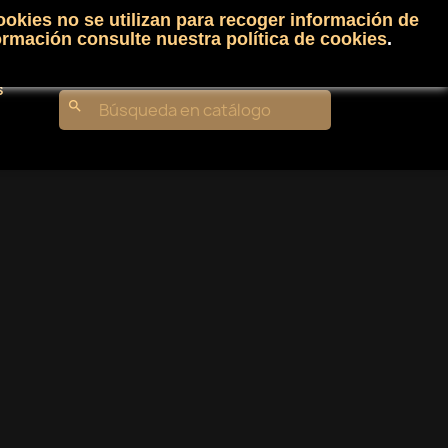
ookies no se utilizan para recoger información de
Carrito
(0)
Iniciar sesión
shopping_cart

ormación consulte nuestra
política de cookies
.
s
search