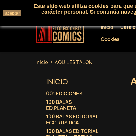
Este sitio web utiliza cookies para que
Llámenos:
+34 91 530 01 33
carácter personal. Si continúa nav
aceptar
Inicio
Catál
Cookies
Inicio
AQUILES TALON
INICIO
001 EDICIONES
100 BALAS
ED.PLANETA
100 BALAS EDITORIAL
ECC RUSTICA
100 BALAS EDITORIAL