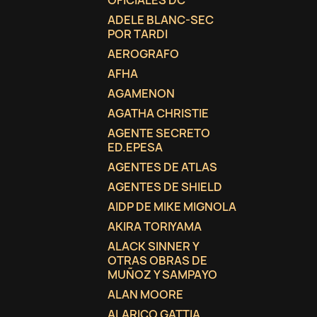
OFICIALES DC
ADELE BLANC-SEC
add_circle_outline
POR TARDI
AEROGRAFO
AFHA
AGAMENON
AGATHA CHRISTIE
AGENTE SECRETO
ED.EPESA
AGENTES DE ATLAS
AGENTES DE SHIELD
AIDP DE MIKE MIGNOLA
AKIRA TORIYAMA
ALACK SINNER Y
OTRAS OBRAS DE
MUÑOZ Y SAMPAYO
ALAN MOORE
ALARICO GATTIA