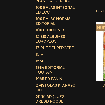
PLANETA , VERTIGO
100 BALAS INTEGRAL
Hay 1
ED.ECC
100 BALAS NORMA
EDITORIAL
NU
1001 EDICIONES
12 BIS ALBUMES
EUROPEOS
13 RUE DEL PERCEBE
15 M
15M
1984 EDITORIAL
TOUTAIN
1985 ED.PANINI
2 PISTOLAS KID,RAYO
LA
KID ...
2000 AD ( JUEZ
DREDD,ROGUE