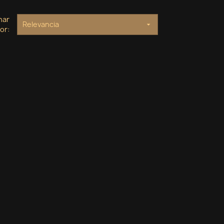
nar
Relevancia

or: