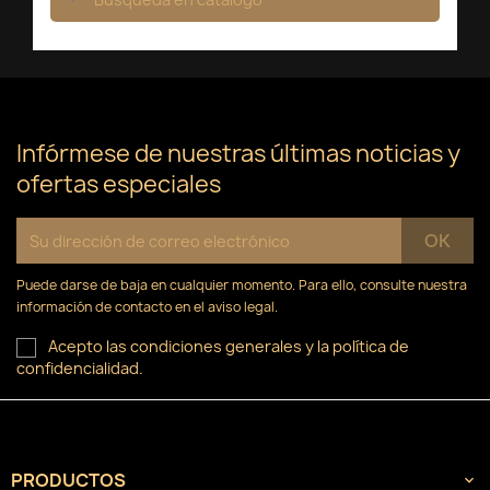
×
×
×
Crear lista de deseos
((modalTitle))
Iniciar sesión
×
((confirmMessage))
Nombre de la lista de deseos
Debe iniciar sesión para guardar productos en su
Añadir a la lista de deseos
lista de deseos.
Crear nueva lista
add_circle_outline
((cancelText))
Infórmese de nuestras últimas noticias y
Cancelar
Iniciar sesión
ofertas especiales
((modalDeleteText))
Cancelar
Crear lista de deseos
Puede darse de baja en cualquier momento. Para ello, consulte nuestra
información de contacto en el aviso legal.
Acepto las condiciones generales y la política de
confidencialidad.
PRODUCTOS
