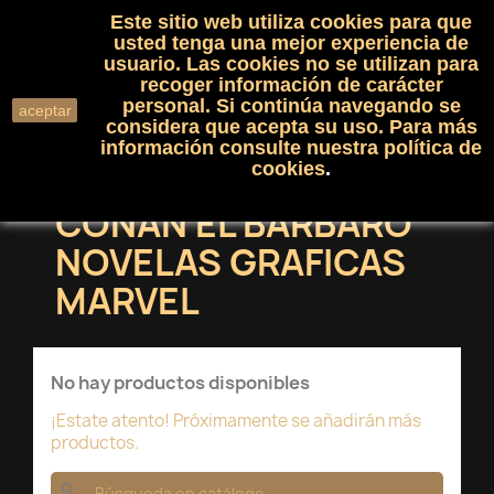
Este sitio web utiliza cookies para que
(0)

shopping_cart

usted tenga una mejor experiencia de
usuario. Las cookies no se utilizan para
recoger información de carácter
search
personal. Si continúa navegando se
aceptar
considera que acepta su uso. Para más
información consulte nuestra
política de
cookies
.
CONAN EL BARBARO
NOVELAS GRAFICAS
MARVEL
No hay productos disponibles
¡Estate atento! Próximamente se añadirán más
productos.
search