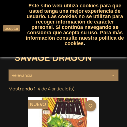
Este sitio web utiliza cookies para que
(0)

shopping_cart

usted tenga una mejor experiencia de
usuario. Las cookies no se utilizan para
recoger información de carácter
search
personal. Si continúa navegando se
aceptar
considera que acepta su uso. Para más
información consulte nuestra
política de
cookies
.
SAVAGE DRAGON
Relevancia

Mostrando 1-4 de 4 artículo(s)
NUEVO
favorite_border