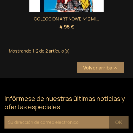
Crear nueva lista
add_circle_outline
((cancelText))
Cancelar
Iniciar sesión
((modalDeleteText))
Cancelar
Crear lista de deseos
COLECCION ART NOWE Nº 2 MI...
4,95 €
Mostrando 1-2 de 2 artículo(s)
Volver arriba

Infórmese de nuestras últimas noticias y
ofertas especiales