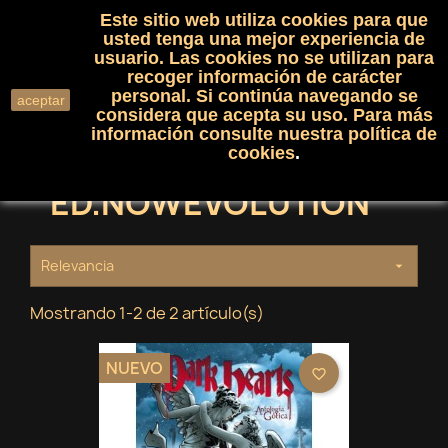
Este sitio web utiliza cookies para que
(0)

shopping_cart

usted tenga una mejor experiencia de
usuario. Las cookies no se utilizan para
recoger información de carácter
search
personal. Si continúa navegando se
aceptar
considera que acepta su uso. Para más
información consulte nuestra
política de
cookies
.
ED.NOWEVOLUTION
Relevancia

Mostrando 1-2 de 2 artículo(s)
NUEVO
favorite_border