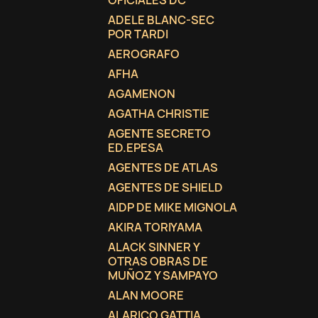
OFICIALES DC
ADELE BLANC-SEC
add_circle_outline
POR TARDI
AEROGRAFO
AFHA
AGAMENON
AGATHA CHRISTIE
AGENTE SECRETO
ED.EPESA
AGENTES DE ATLAS
AGENTES DE SHIELD
AIDP DE MIKE MIGNOLA
AKIRA TORIYAMA
ALACK SINNER Y
OTRAS OBRAS DE
MUÑOZ Y SAMPAYO
ALAN MOORE
ALARICO GATTIA