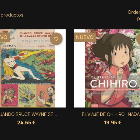
Orde
 productos.
p
EVO
NUEVO
favorite_border
Vista rápida
Vista rápida
UANDO BRUCE WAYNE SE...
EL VIAJE DE CHIHIRO , NADA.


24,65 €
19,95 €