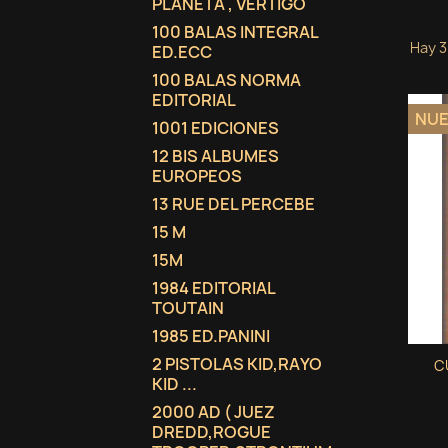
PLANETA , VERTIGO
100 BALAS INTEGRAL
Hay 3
ED.ECC
100 BALAS NORMA
EDITORIAL
NU
1001 EDICIONES
12 BIS ALBUMES
EUROPEOS
13 RUE DEL PERCEBE
15 M
15M
1984 EDITORIAL
TOUTAIN
1985 ED.PANINI
2 PISTOLAS KID,RAYO
C
KID ...
2000 AD ( JUEZ
DREDD,ROGUE