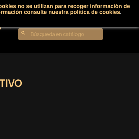
ookies no se utilizan para recoger información de
Carrito
(0)
Iniciar sesión
shopping_cart

ormación consulte nuestra
política de cookies
.
s
search
TIVO