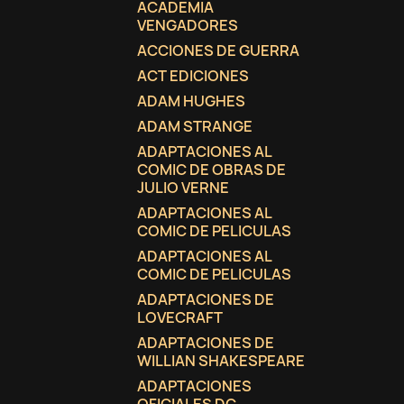
ACADEMIA
VENGADORES
ACCIONES DE GUERRA
ACT EDICIONES
ADAM HUGHES
ADAM STRANGE
ADAPTACIONES AL
COMIC DE OBRAS DE
JULIO VERNE
ADAPTACIONES AL
COMIC DE PELICULAS
ADAPTACIONES AL
COMIC DE PELICULAS
ADAPTACIONES DE
LOVECRAFT
C
(
I
ADAPTACIONES DE
WILLIAN SHAKESPEARE
No
A
ADAPTACIONES
((
De