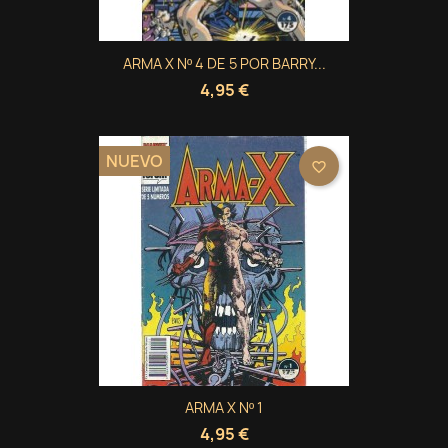
ARMA X Nº 4 DE 5 POR BARRY...
4,95 €
NUEVO
favorite_border
×
×
×
Crear lista de deseos
((modalTitle))
Iniciar sesión
ARMA X Nº 1
4,95 €