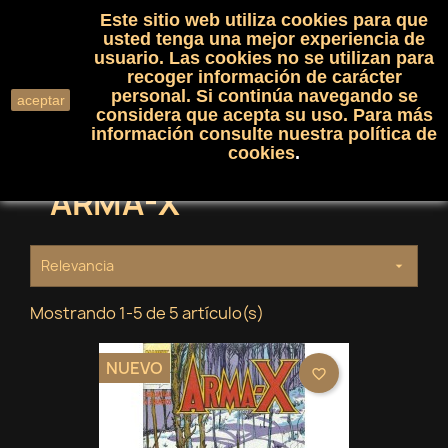
Este sitio web utiliza cookies para que
(0)

shopping_cart

usted tenga una mejor experiencia de
usuario. Las cookies no se utilizan para
recoger información de carácter
search
personal. Si continúa navegando se
aceptar
considera que acepta su uso. Para más
información consulte nuestra
política de
cookies
.
ARMA-X
Relevancia

Mostrando 1-5 de 5 artículo(s)
NUEVO
favorite_border