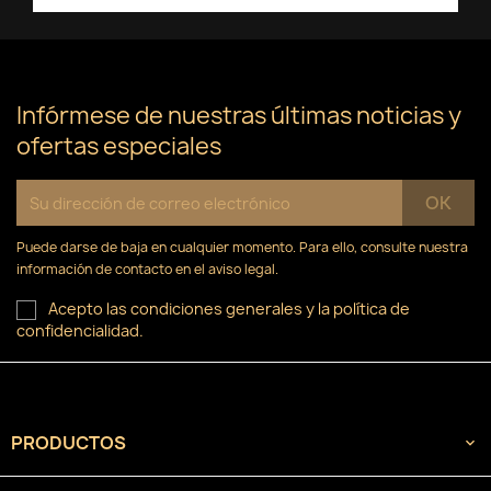
×
Iniciar sesión
×
((confirmMessage))
Nombre de la lista de deseos
Debe iniciar sesión para guardar productos en su
Añadir a la lista de deseos
lista de deseos.
Infórmese de nuestras últimas noticias y
Crear nueva lista
add_circle_outline
((cancelText))
ofertas especiales
Cancelar
Iniciar sesión
((modalDeleteText))
Cancelar
Crear lista de deseos
Puede darse de baja en cualquier momento. Para ello, consulte nuestra
información de contacto en el aviso legal.
Acepto las condiciones generales y la política de
confidencialidad.
PRODUCTOS
