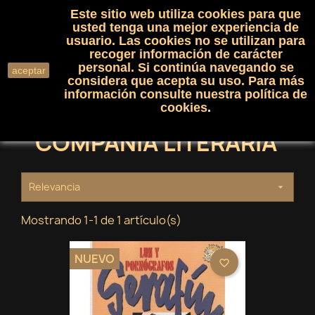
Este sitio web utiliza cookies para que
(0)

shopping_cart

usted tenga una mejor experiencia de
usuario. Las cookies no se utilizan para
recoger información de carácter
search
personal. Si continúa navegando se
aceptar
considera que acepta su uso. Para más
información consulte nuestra
política de
cookies
.
COMPAÑIA LITERARIA
Relevancia

Mostrando 1-1 de 1 artículo(s)
NUEVO
favorite_border