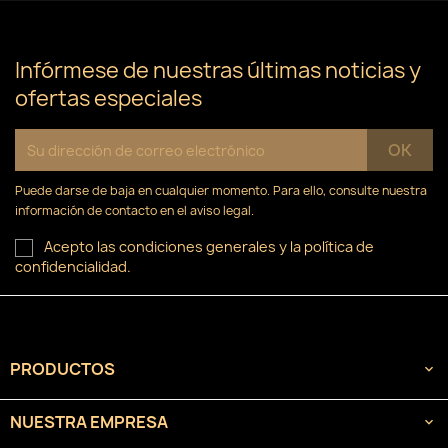
×
((confirmMessage))
Nombre de la lista de deseos
Debe iniciar sesión para guardar productos en su
Añadir a la lista de deseos
lista de deseos.
Infórmese de nuestras últimas noticias y
ofertas especiales
Crear nueva lista
add_circle_outline
((cancelText))
Cancelar
Iniciar sesión
((modalDeleteText))
Cancelar
Crear lista de deseos
Puede darse de baja en cualquier momento. Para ello, consulte nuestra
información de contacto en el aviso legal.
Acepto las condiciones generales y la política de
confidencialidad.
PRODUCTOS

NUESTRA EMPRESA
