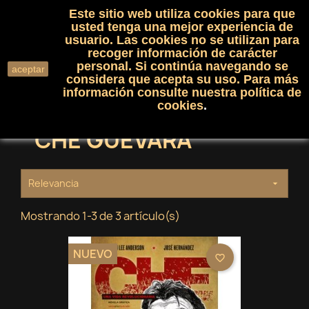
Este sitio web utiliza cookies para que
(0)

shopping_cart

usted tenga una mejor experiencia de
usuario. Las cookies no se utilizan para
recoger información de carácter
search
personal. Si continúa navegando se
aceptar
considera que acepta su uso. Para más
información consulte nuestra
política de
cookies
.
CHE GUEVARA
Relevancia

Mostrando 1-3 de 3 artículo(s)
NUEVO
favorite_border