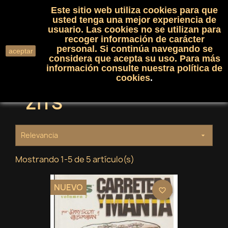
Este sitio web utiliza cookies para que
(0)

shopping_cart

usted tenga una mejor experiencia de
usuario. Las cookies no se utilizan para
recoger información de carácter
search
personal. Si continúa navegando se
aceptar
considera que acepta su uso. Para más
información consulte nuestra
política de
cookies
.
ZITS
Relevancia

Mostrando 1-5 de 5 artículo(s)
NUEVO
favorite_border