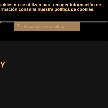
ookies no se utilizan para recoger información de
Carrito
(0)
Iniciar sesión
shopping_cart

ormación consulte nuestra
política de cookies
.
s
search
CY