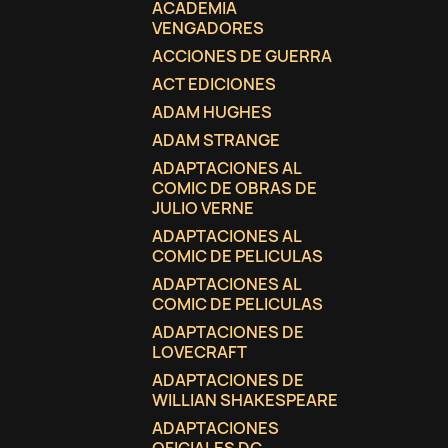
ACADEMIA
VENGADORES
ACCIONES DE GUERRA
ACT EDICIONES
ADAM HUGHES
ADAM STRANGE
ADAPTACIONES AL
COMIC DE OBRAS DE
JULIO VERNE
ADAPTACIONES AL
COMIC DE PELICULAS
ADAPTACIONES AL
COMIC DE PELICULAS
ADAPTACIONES DE
LOVECRAFT
C
(
I
ADAPTACIONES DE
WILLIAN SHAKESPEARE
No
A
ADAPTACIONES
((
De