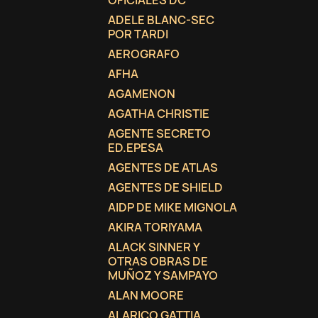
OFICIALES DC
ADELE BLANC-SEC
add_circle_outline
POR TARDI
AEROGRAFO
AFHA
AGAMENON
AGATHA CHRISTIE
AGENTE SECRETO
ED.EPESA
AGENTES DE ATLAS
AGENTES DE SHIELD
AIDP DE MIKE MIGNOLA
AKIRA TORIYAMA
ALACK SINNER Y
OTRAS OBRAS DE
MUÑOZ Y SAMPAYO
ALAN MOORE
ALARICO GATTIA