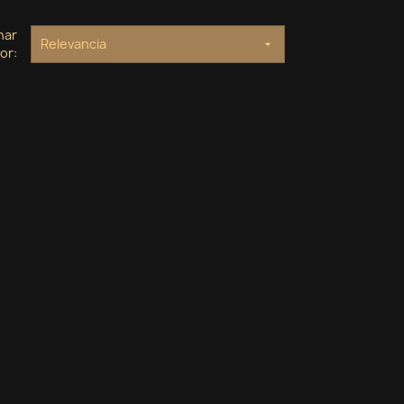
nar
Relevancia

or: