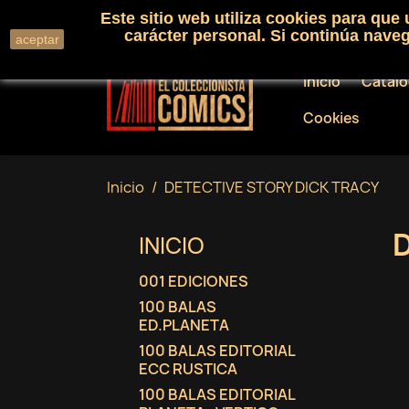
Este sitio web utiliza cookies para que
Llámenos:
+34 91 530 01 33
carácter personal. Si continúa nav
aceptar
Inicio
Catál
Cookies
Inicio
DETECTIVE STORY DICK TRACY
INICIO
001 EDICIONES
100 BALAS
ED.PLANETA
100 BALAS EDITORIAL
ECC RUSTICA
100 BALAS EDITORIAL