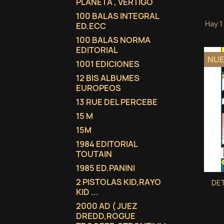
PLANETA , VERTIGO
100 BALAS INTEGRAL
Hay 1
ED.ECC
100 BALAS NORMA
EDITORIAL
NU
1001 EDICIONES
12 BIS ALBUMES
EUROPEOS
13 RUE DEL PERCEBE
15 M
15M
1984 EDITORIAL
TOUTAIN
1985 ED.PANINI
2 PISTOLAS KID,RAYO
DET
KID ...
2000 AD ( JUEZ
DREDD,ROGUE