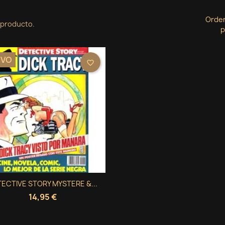
Orde
 producto.
p
EVO
favorite_border
Vista rápida
ECTIVE STORY MYSTERE &...

14,95 €