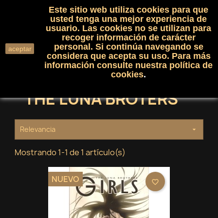
Este sitio web utiliza cookies para que
(0)

shopping_cart

usted tenga una mejor experiencia de
usuario. Las cookies no se utilizan para
recoger información de carácter
search
personal. Si continúa navegando se
aceptar
considera que acepta su uso. Para más
información consulte nuestra
política de
cookies
.
THE LUNA BROTERS
Relevancia

Mostrando 1-1 de 1 artículo(s)
NUEVO
favorite_border