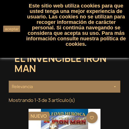
Este sitio web utiliza cookies para que
(0)

shopping_cart

usted tenga una mejor experiencia de
usuario. Las cookies no se utilizan para
recoger información de carácter
search
personal. Si continúa navegando se
aceptar
considera que acepta su uso. Para más
información consulte nuestra
política de
cookies
.
EL INVENCIBLE IRON
MAN
Relevancia

Mostrando 1-3 de 3 artículo(s)
NUEVO
favorite_border