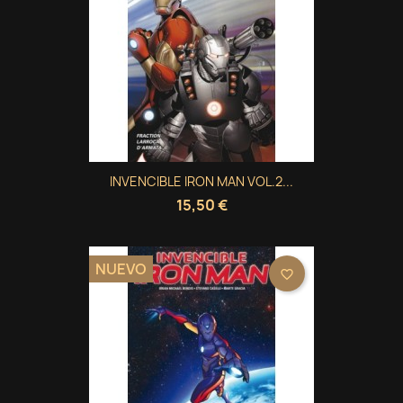
INVENCIBLE IRON MAN VOL.2...
15,50 €
NUEVO
favorite_border