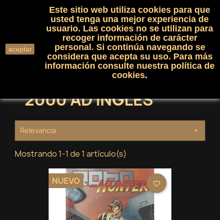
Este sitio web utiliza cookies para que
(0)

shopping_cart

usted tenga una mejor experiencia de
usuario. Las cookies no se utilizan para
recoger información de carácter
search
personal. Si continúa navegando se
aceptar
considera que acepta su uso. Para más
información consulte nuestra
política de
cookies
.
2000 AD INGLES
Relevancia

Mostrando 1-1 de 1 artículo(s)
NUEVO
favorite_border