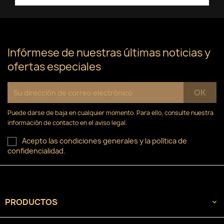
×
Iniciar sesión
×
((confirmMessage))
Nombre de la lista de deseos
Debe iniciar sesión para guardar productos en su
Añadir a la lista de deseos
lista de deseos.
Infórmese de nuestras últimas noticias y
Crear nueva lista
add_circle_outline
((cancelText))
ofertas especiales
Cancelar
Iniciar sesión
((modalDeleteText))
Cancelar
Crear lista de deseos
Puede darse de baja en cualquier momento. Para ello, consulte nuestra
información de contacto en el aviso legal.
Acepto las condiciones generales y la política de
confidencialidad.
PRODUCTOS
