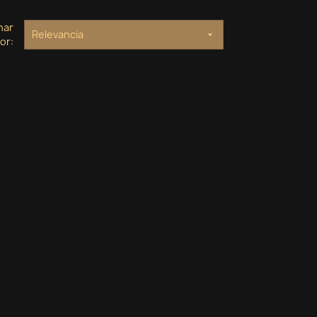
nar
Relevancia

or: