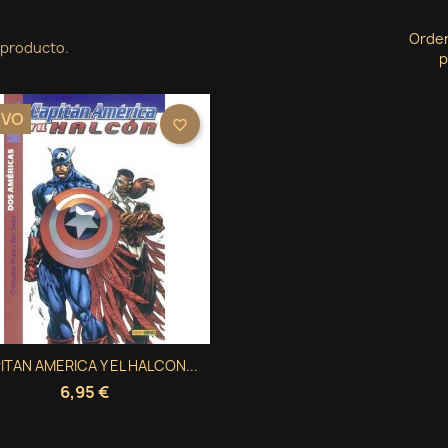
Orde
 producto.
p
EVO
favorite_border
Vista rápida
ITAN AMERICA Y EL HALCON...

6,95 €