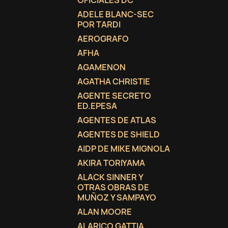
OFICIALES DC
ADELE BLANC-SEC
add_circle_outline
POR TARDI
AEROGRAFO
AFHA
AGAMENON
AGATHA CHRISTIE
AGENTE SECRETO
ED.EPESA
AGENTES DE ATLAS
AGENTES DE SHIELD
AIDP DE MIKE MIGNOLA
AKIRA TORIYAMA
ALACK SINNER Y
OTRAS OBRAS DE
MUÑOZ Y SAMPAYO
ALAN MOORE
ALARICO GATTIA