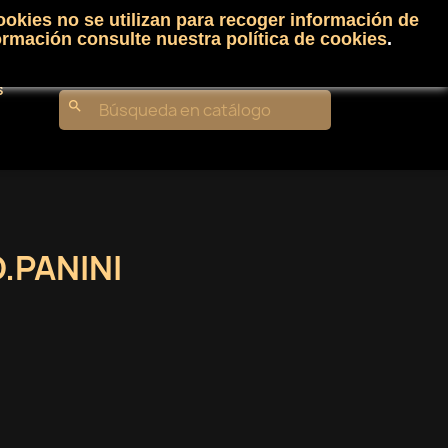
ookies no se utilizan para recoger información de
Carrito
(0)
Iniciar sesión
shopping_cart

ormación consulte nuestra
política de cookies
.
s
search
.PANINI