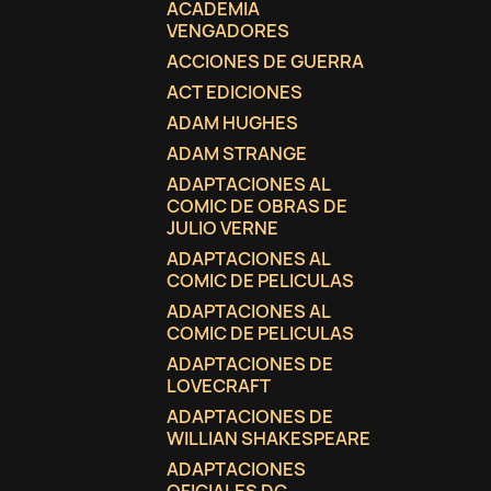
ACADEMIA
VENGADORES
ACCIONES DE GUERRA
ACT EDICIONES
ADAM HUGHES
ADAM STRANGE
ADAPTACIONES AL
COMIC DE OBRAS DE
JULIO VERNE
ADAPTACIONES AL
COMIC DE PELICULAS
ADAPTACIONES AL
COMIC DE PELICULAS
ADAPTACIONES DE
LOVECRAFT
C
(
I
ADAPTACIONES DE
WILLIAN SHAKESPEARE
No
A
ADAPTACIONES
((
De