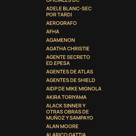
OFICIALES DC
ADELE BLANC-SEC
add_circle_outline
POR TARDI
AEROGRAFO
AFHA
AGAMENON
AGATHA CHRISTIE
AGENTE SECRETO
ED.EPESA
AGENTES DE ATLAS
AGENTES DE SHIELD
AIDP DE MIKE MIGNOLA
AKIRA TORIYAMA
ALACK SINNER Y
OTRAS OBRAS DE
MUÑOZ Y SAMPAYO
ALAN MOORE
ALARICO GATTIA