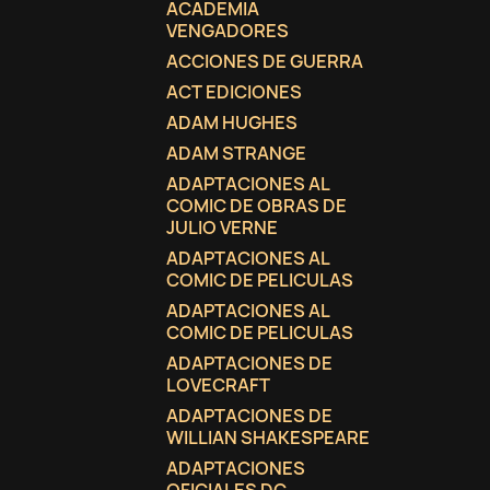
ACADEMIA
VENGADORES
ACCIONES DE GUERRA
ACT EDICIONES
ADAM HUGHES
ADAM STRANGE
ADAPTACIONES AL
COMIC DE OBRAS DE
JULIO VERNE
ADAPTACIONES AL
COMIC DE PELICULAS
ADAPTACIONES AL
COMIC DE PELICULAS
ADAPTACIONES DE
LOVECRAFT
C
(
I
ADAPTACIONES DE
WILLIAN SHAKESPEARE
No
A
ADAPTACIONES
((
De