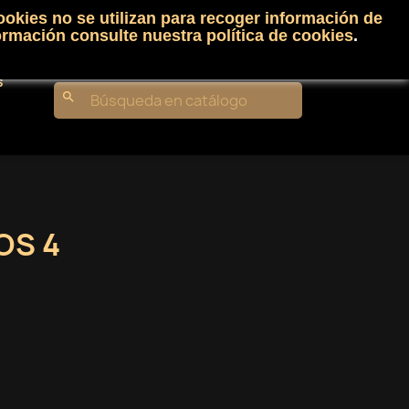
ookies no se utilizan para recoger información de
Carrito
(0)
Iniciar sesión
shopping_cart

ormación consulte nuestra
política de cookies
.
s
search
OS 4