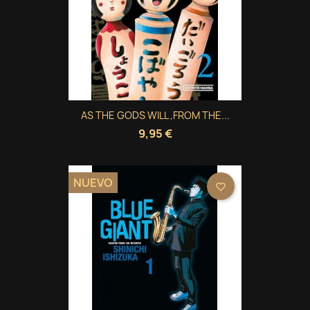
AS THE GODS WILL ,FROM THE...
9,95 €
NUEVO
favorite_border