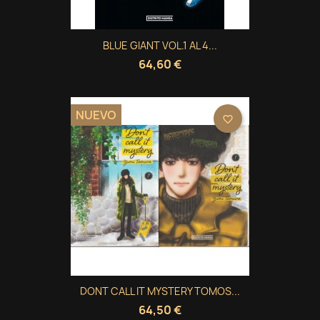
BLUE GIANT VOL.1 AL 4...
64,60 €
NUEVO
favorite_border
DONT CALL IT MYSTERY TOMOS...
64,50 €