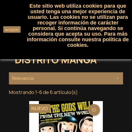
Este sitio web utiliza cookies para que
(0)

shopping_cart

usted tenga una mejor experiencia de
usuario. Las cookies no se utilizan para
recoger información de carácter
search
personal. Si continúa navegando se
aceptar
considera que acepta su uso. Para más
información consulte nuestra
política de
cookies
.
DISTRITO MANGA
Relevancia

Mostrando 1-6 de 6 artículo(s)
NUEVO
favorite_border