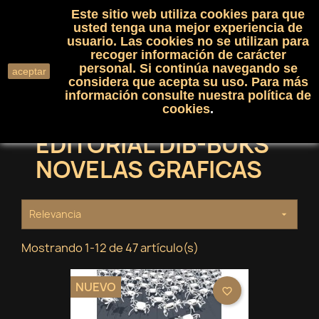
Este sitio web utiliza cookies para que
(0)

shopping_cart

usted tenga una mejor experiencia de
usuario. Las cookies no se utilizan para
recoger información de carácter
search
personal. Si continúa navegando se
aceptar
considera que acepta su uso. Para más
información consulte nuestra
política de
cookies
.
EDITORIAL DIB-BUKS
NOVELAS GRAFICAS
Relevancia

Mostrando 1-12 de 47 artículo(s)
NUEVO
favorite_border