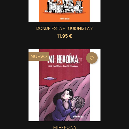
DONDE ESTA EL GUIONISTA ?
11,95 €
NUEVO
favorite_border
MI HEROINA