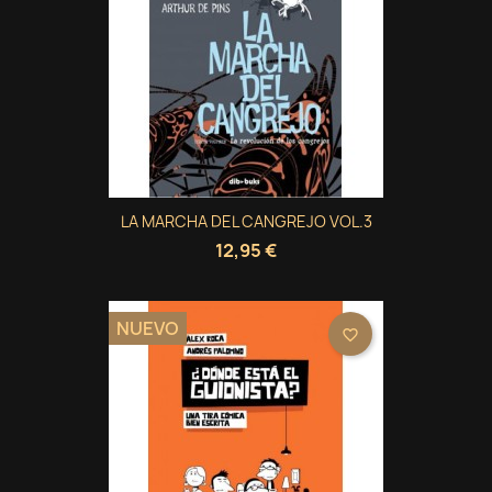
LA MARCHA DEL CANGREJO VOL.3
12,95 €
NUEVO
favorite_border