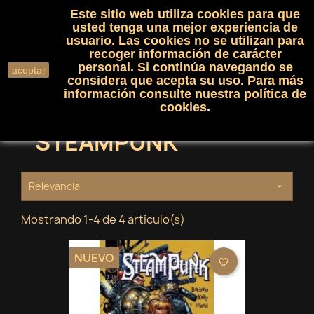
Este sitio web utiliza cookies para que
(0)

shopping_cart

usted tenga una mejor experiencia de
usuario. Las cookies no se utilizan para
recoger información de carácter
search
personal. Si continúa navegando se
aceptar
considera que acepta su uso. Para más
información consulte nuestra
política de
cookies
.
STEAMPUNK
Relevancia

Mostrando 1-4 de 4 artículo(s)
NUEVO
favorite_border