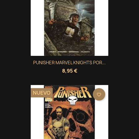
PUNISHER MARVEL KNIGHTS POR...
8,95 €
NUEVO
favorite_border