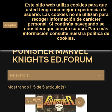
Este sitio web utiliza cookies para que
(0)

shopping_cart

usted tenga una mejor experiencia de
usuario. Las cookies no se utilizan para
recoger información de carácter
search
personal. Si continúa navegando se
aceptar
considera que acepta su uso. Para más
información consulte nuestra
política de
cookies
.
PUNISHER MARVEL
KNIGHTS ED.FORUM
Relevancia

Mostrando 1-5 de 5 artículo(s)
NUEVO
favorite_border