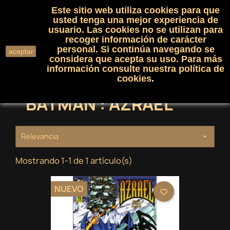
Este sitio web utiliza cookies para que
(0)

shopping_cart

usted tenga una mejor experiencia de
usuario. Las cookies no se utilizan para
recoger información de carácter
search
personal. Si continúa navegando se
aceptar
considera que acepta su uso. Para más
información consulte nuestra
política de
cookies
.
BATMAN : AZRAEL
Relevancia

Mostrando 1-1 de 1 artículo(s)
NUEVO
favorite_border