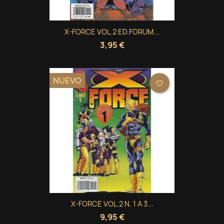
X-FORCE VOL.2 ED.FORUM...
3,95 €
NUEVO
favorite_border
×
×
×
Crear lista de deseos
((modalTitle))
Iniciar sesión
X-FORCE VOL.2 N. 1 A 3...
9,95 €