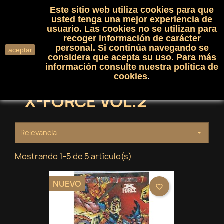
Este sitio web utiliza cookies para que
(0)

shopping_cart

usted tenga una mejor experiencia de
usuario. Las cookies no se utilizan para
recoger información de carácter
search
personal. Si continúa navegando se
aceptar
considera que acepta su uso. Para más
información consulte nuestra
política de
cookies
.
X-FORCE VOL.2
Relevancia

Mostrando 1-5 de 5 artículo(s)
NUEVO
favorite_border