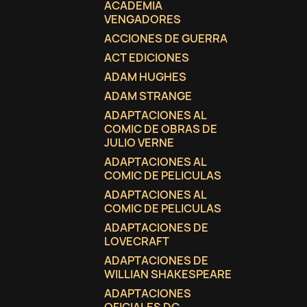
ACADEMIA
VENGADORES
ACCIONES DE GUERRA
ACT EDICIONES
ADAM HUGHES
ADAM STRANGE
ADAPTACIONES AL
COMIC DE OBRAS DE
JULIO VERNE
ADAPTACIONES AL
COMIC DE PELICULAS
ADAPTACIONES AL
COMIC DE PELICULAS
ADAPTACIONES DE
LOVECRAFT
C
(
I
ADAPTACIONES DE
WILLIAN SHAKESPEARE
No
A
ADAPTACIONES
((
De