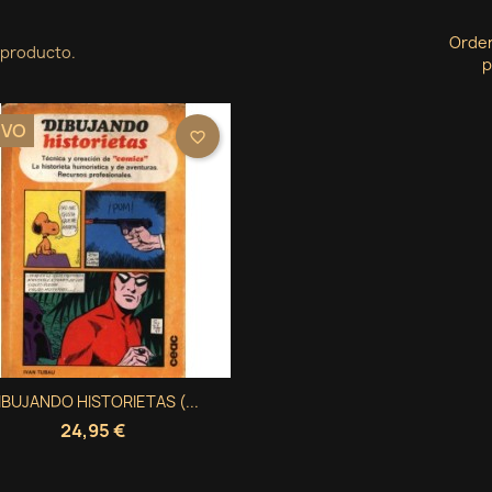
Orde
 producto.
p
EVO
favorite_border
Vista rápida
IBUJANDO HISTORIETAS (...

24,95 €