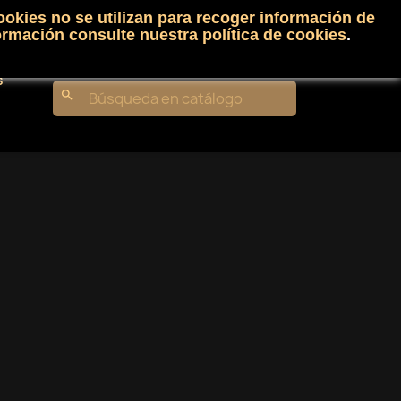
ookies no se utilizan para recoger información de
Carrito
(0)
Iniciar sesión
shopping_cart

ormación consulte nuestra
política de cookies
.
s
search