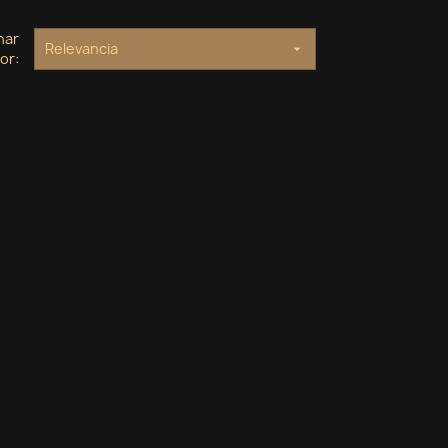
nar
Relevancia

or: