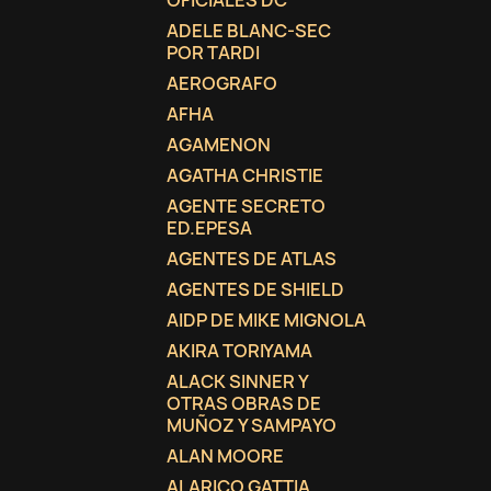
OFICIALES DC
ADELE BLANC-SEC
add_circle_outline
POR TARDI
AEROGRAFO
AFHA
AGAMENON
AGATHA CHRISTIE
AGENTE SECRETO
ED.EPESA
AGENTES DE ATLAS
AGENTES DE SHIELD
AIDP DE MIKE MIGNOLA
AKIRA TORIYAMA
ALACK SINNER Y
OTRAS OBRAS DE
MUÑOZ Y SAMPAYO
ALAN MOORE
ALARICO GATTIA