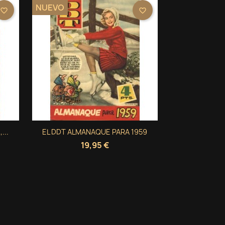
NUEVO
favorite_border
favorite_border
Vista rápida
...
EL DDT ALMANAQUE PARA 1959

19,95 €