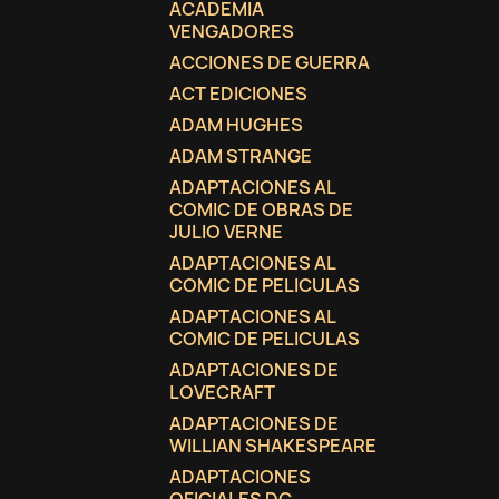
ACADEMIA
VENGADORES
ACCIONES DE GUERRA
ACT EDICIONES
ADAM HUGHES
ADAM STRANGE
ADAPTACIONES AL
COMIC DE OBRAS DE
JULIO VERNE
ADAPTACIONES AL
COMIC DE PELICULAS
ADAPTACIONES AL
COMIC DE PELICULAS
ADAPTACIONES DE
LOVECRAFT
C
(
I
ADAPTACIONES DE
WILLIAN SHAKESPEARE
No
A
ADAPTACIONES
((
De