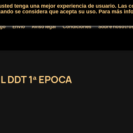
 usted tenga una mejor experiencia de usuario. Las c
egando se considera que acepta su uso. Para más inf
ogo
Envío
Aviso legal
Condiciones
Sobre nosotro
L DDT 1ª EPOCA