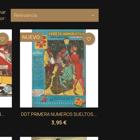
nar
Relevancia

or:
NUEVO
favorite_border
favorite_border
Vista rápida
..
DDT PRIMERA NUMEROS SUELTOS...

3,95 €