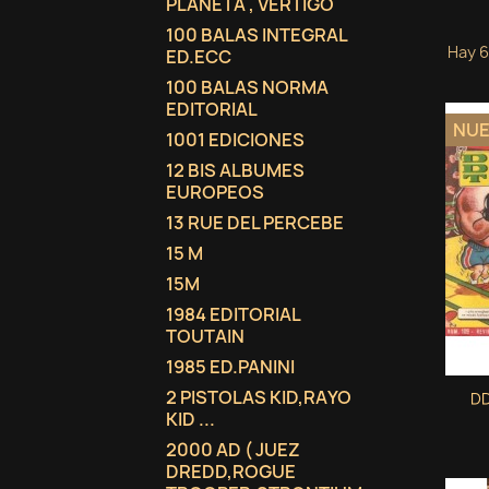
PLANETA , VERTIGO
100 BALAS INTEGRAL
Hay 6
ED.ECC
100 BALAS NORMA
EDITORIAL
NU
1001 EDICIONES
12 BIS ALBUMES
EUROPEOS
13 RUE DEL PERCEBE
15 M
15M
1984 EDITORIAL
TOUTAIN
1985 ED.PANINI
2 PISTOLAS KID,RAYO
DD
KID ...
2000 AD ( JUEZ
DREDD,ROGUE