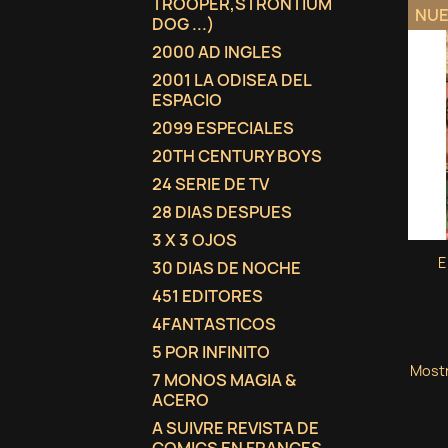
TROOPER,STRONTIUM
NU
DOG ...)
2000 AD INGLES
2001 LA ODISEA DEL
ESPACIO
2099 ESPECIALES
20TH CENTURY BOYS
24 SERIE DE TV
28 DIAS DESPUES
3 X 3 OJOS
E
30 DIAS DE NOCHE
451 EDITORES
4FANTASTICOS
5 POR INFINITO
Mostr
7 MONOS MAGIA &
ACERO
A SUIVRE REVISTA DE