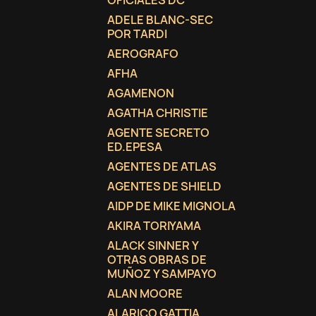
OFICIALES DC
ADELE BLANC-SEC
add_circle_outline
POR TARDI
AEROGRAFO
AFHA
AGAMENON
AGATHA CHRISTIE
AGENTE SECRETO
ED.EPESA
AGENTES DE ATLAS
AGENTES DE SHIELD
AIDP DE MIKE MIGNOLA
AKIRA TORIYAMA
ALACK SINNER Y
OTRAS OBRAS DE
MUÑOZ Y SAMPAYO
ALAN MOORE
ALARICO GATTIA