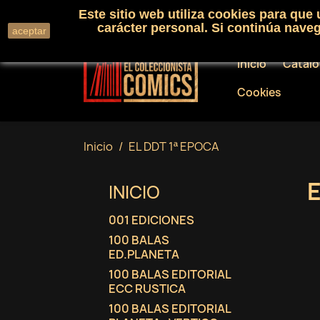
Este sitio web utiliza cookies para que
Llámenos:
+34 91 530 01 33
carácter personal. Si continúa nav
aceptar
Inicio
Catál
Cookies
Inicio
EL DDT 1ª EPOCA
E
INICIO
001 EDICIONES
100 BALAS
ED.PLANETA
100 BALAS EDITORIAL
ECC RUSTICA
100 BALAS EDITORIAL