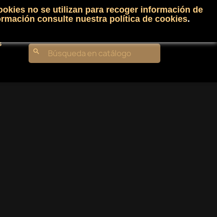
ookies no se utilizan para recoger información de
Carrito
(0)
Iniciar sesión
shopping_cart

ormación consulte nuestra
política de cookies
.
s
search