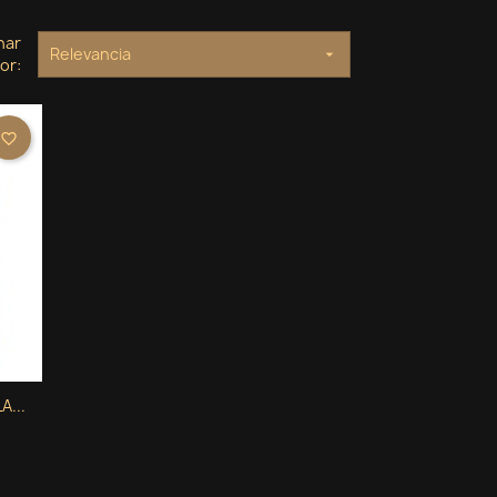
nar
Relevancia

or:
favorite_border
...