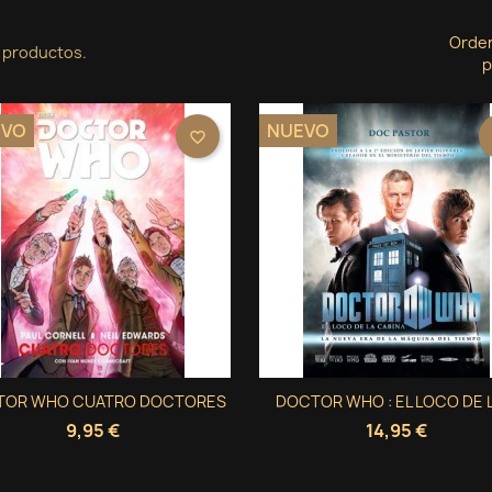
Orde
 productos.
p
EVO
NUEVO
favorite_border
Vista rápida
Vista rápida
TOR WHO CUATRO DOCTORES
DOCTOR WHO : EL LOCO DE LA


9,95 €
14,95 €