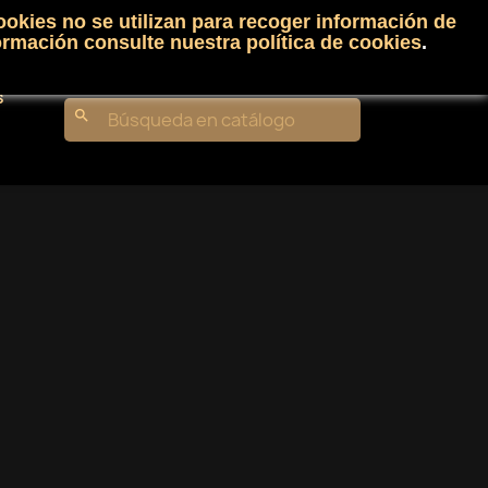
ookies no se utilizan para recoger información de
Carrito
(0)
Iniciar sesión
shopping_cart

ormación consulte nuestra
política de cookies
.
s
search