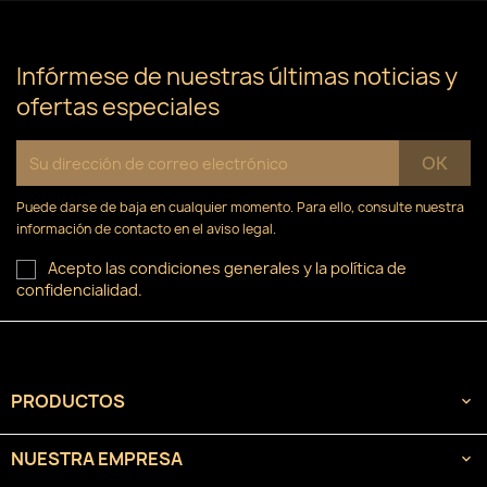
×
((confirmMessage))
Nombre de la lista de deseos
Debe iniciar sesión para guardar productos en su
Añadir a la lista de deseos
lista de deseos.
Infórmese de nuestras últimas noticias y
ofertas especiales
Crear nueva lista
add_circle_outline
((cancelText))
Cancelar
Iniciar sesión
((modalDeleteText))
Cancelar
Crear lista de deseos
Puede darse de baja en cualquier momento. Para ello, consulte nuestra
información de contacto en el aviso legal.
Acepto las condiciones generales y la política de
confidencialidad.
PRODUCTOS

NUESTRA EMPRESA
