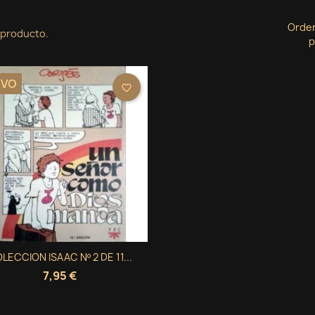
Orde
 producto.
p
EVO
favorite_border
Vista rápida
LECCION ISAAC Nº 2 DE 11...

7,95 €