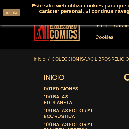
Este sitio web utiliza cookies para que
Llámenos:
+34 91 530 01 33
carácter personal. Si continúa nav
aceptar
Inicio
Catál
Cookies
Inicio
COLECCION ISAAC LIBROS RELIGI
INICIO
001 EDICIONES
100 BALAS
ED.PLANETA
100 BALAS EDITORIAL
ECC RUSTICA
100 BALAS EDITORIAL