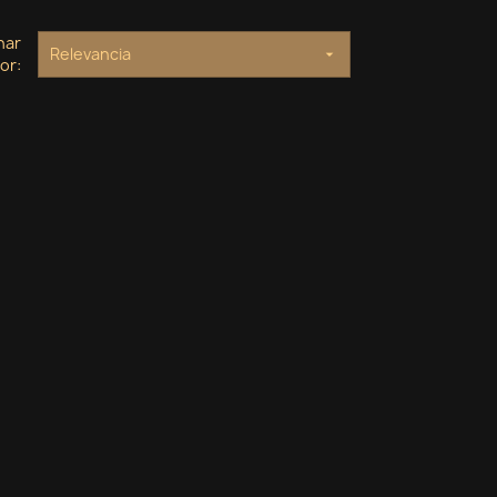
nar
Relevancia

or: