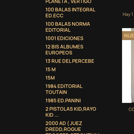
PLANETA , VERTIGO
100 BALAS INTEGRAL
Hay 1
ED.ECC
100 BALAS NORMA
EDITORIAL
NU
1001 EDICIONES
12 BIS ALBUMES
EUROPEOS
13 RUE DEL PERCEBE
15 M
15M
1984 EDITORIAL
TOUTAIN
1985 ED.PANINI
2 PISTOLAS KID,RAYO
CO
KID ...
2000 AD ( JUEZ
DREDD,ROGUE