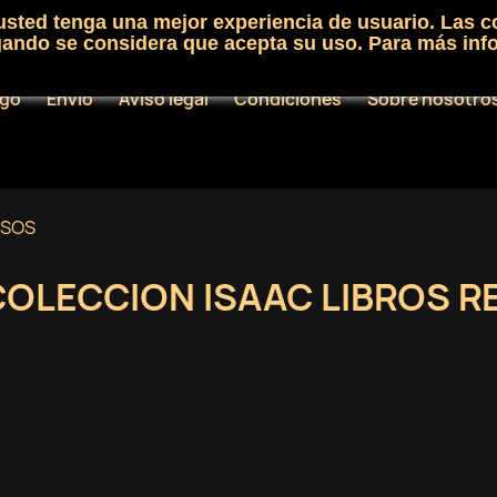
 usted tenga una mejor experiencia de usuario. Las c
egando se considera que acepta su uso. Para más inf
ogo
Envío
Aviso legal
Condiciones
Sobre nosotro
OSOS
COLECCION ISAAC LIBROS R