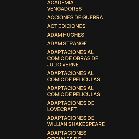
ACADEMIA
VENGADORES
ACCIONES DE GUERRA
ACT EDICIONES
ADAM HUGHES
ADAM STRANGE
ADAPTACIONES AL
COMIC DE OBRAS DE
JULIO VERNE
ADAPTACIONES AL
COMIC DE PELICULAS
ADAPTACIONES AL
COMIC DE PELICULAS
ADAPTACIONES DE
LOVECRAFT
C
(
I
ADAPTACIONES DE
WILLIAN SHAKESPEARE
No
A
ADAPTACIONES
((
De