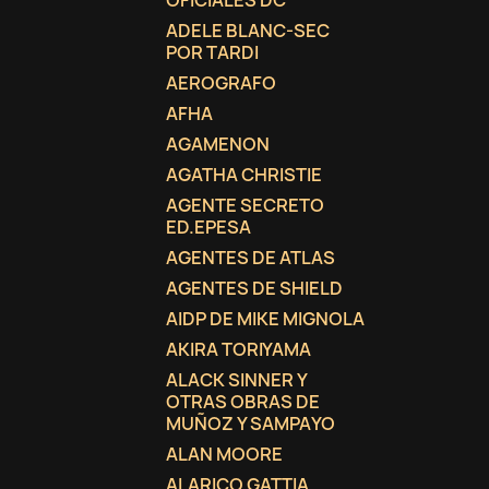
OFICIALES DC
ADELE BLANC-SEC
add_circle_outline
POR TARDI
AEROGRAFO
AFHA
AGAMENON
AGATHA CHRISTIE
AGENTE SECRETO
ED.EPESA
AGENTES DE ATLAS
AGENTES DE SHIELD
AIDP DE MIKE MIGNOLA
AKIRA TORIYAMA
ALACK SINNER Y
OTRAS OBRAS DE
MUÑOZ Y SAMPAYO
ALAN MOORE
ALARICO GATTIA