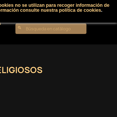
ookies no se utilizan para recoger información de
Carrito
(0)
Iniciar sesión
shopping_cart

ormación consulte nuestra
política de cookies
.
s
search
ELIGIOSOS