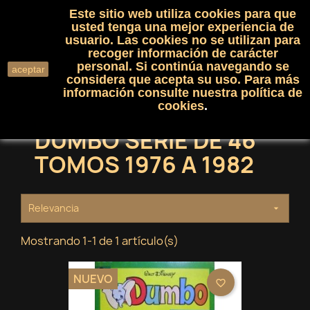
Este sitio web utiliza cookies para que
(0)

shopping_cart

usted tenga una mejor experiencia de
usuario. Las cookies no se utilizan para
recoger información de carácter
search
personal. Si continúa navegando se
aceptar
considera que acepta su uso. Para más
información consulte nuestra
política de
cookies
.
DUMBO SERIE DE 46
TOMOS 1976 A 1982
Relevancia

Mostrando 1-1 de 1 artículo(s)
NUEVO
favorite_border