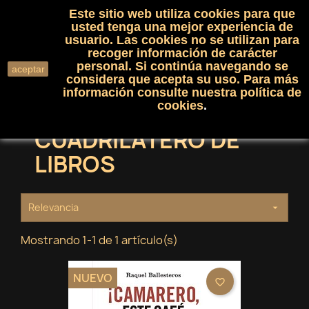
Este sitio web utiliza cookies para que
(0)

shopping_cart

usted tenga una mejor experiencia de
usuario. Las cookies no se utilizan para
recoger información de carácter
search
personal. Si continúa navegando se
aceptar
considera que acepta su uso. Para más
información consulte nuestra
política de
cookies
.
CUADRILATERO DE
LIBROS
Relevancia

Mostrando 1-1 de 1 artículo(s)
NUEVO
favorite_border