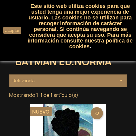
Este sitio web utiliza cookies para que
(0)

shopping_cart

usted tenga una mejor experiencia de
usuario. Las cookies no se utilizan para
recoger información de carácter
search
personal. Si continúa navegando se
aceptar
considera que acepta su uso. Para más
información consulte nuestra
política de
cookies
.
BATMAN ED.NORMA
Relevancia

Mostrando 1-1 de 1 artículo(s)
NUEVO
favorite_border