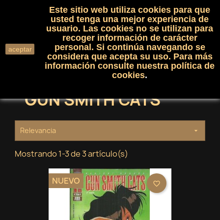
Este sitio web utiliza cookies para que
(0)

shopping_cart

usted tenga una mejor experiencia de
usuario. Las cookies no se utilizan para
recoger información de carácter
search
personal. Si continúa navegando se
aceptar
considera que acepta su uso. Para más
información consulte nuestra
política de
cookies
.
GUN SMITH CATS
Relevancia

Mostrando 1-3 de 3 artículo(s)
NUEVO
favorite_border