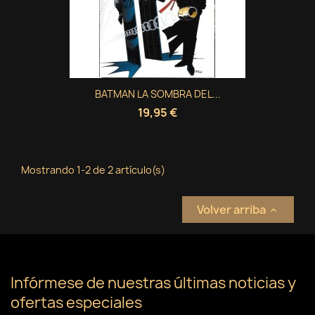
Crear nueva lista
add_circle_outline
((cancelText))
Cancelar
Iniciar sesión
((modalDeleteText))
Cancelar
Crear lista de deseos
BATMAN LA SOMBRA DEL...
19,95 €
Mostrando 1-2 de 2 artículo(s)
Volver arriba

Infórmese de nuestras últimas noticias y
ofertas especiales