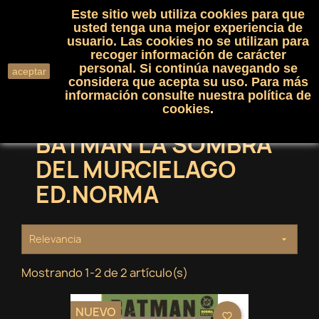
Este sitio web utiliza cookies para que
(0)

shopping_cart

usted tenga una mejor experiencia de
usuario. Las cookies no se utilizan para
recoger información de carácter
search
personal. Si continúa navegando se
aceptar
considera que acepta su uso. Para más
información consulte nuestra
política de
cookies
.
BATMAN LA SOMBRA
DEL MURCIELAGO
ED.NORMA
Relevancia

Mostrando 1-2 de 2 artículo(s)
NUEVO
favorite_border