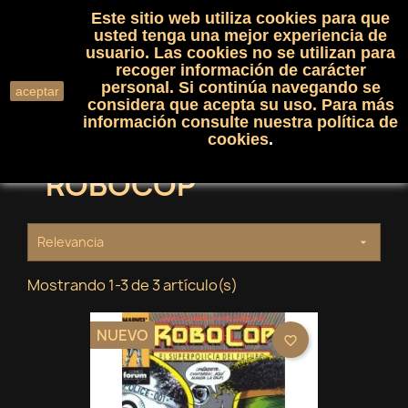
Este sitio web utiliza cookies para que
(0)

shopping_cart

usted tenga una mejor experiencia de
usuario. Las cookies no se utilizan para
recoger información de carácter
search
personal. Si continúa navegando se
aceptar
considera que acepta su uso. Para más
información consulte nuestra
política de
cookies
.
ROBOCOP
Relevancia

Mostrando 1-3 de 3 artículo(s)
NUEVO
favorite_border