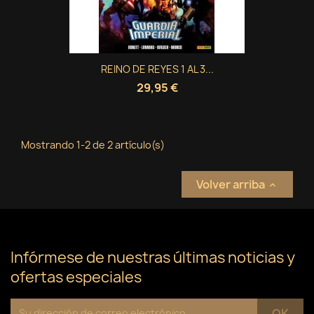
Crear nueva lista
add_circle_outline
((cancelText))
Cancelar
Iniciar sesión
((modalDeleteText))
Cancelar
Crear lista de deseos
REINO DE REYES 1 AL 3...
29,95 €
Mostrando 1-2 de 2 artículo(s)
Volver arriba

Infórmese de nuestras últimas noticias y
ofertas especiales