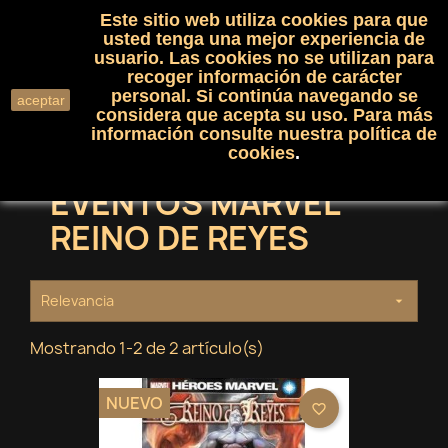
Este sitio web utiliza cookies para que
(0)

shopping_cart

usted tenga una mejor experiencia de
usuario. Las cookies no se utilizan para
recoger información de carácter
search
personal. Si continúa navegando se
aceptar
considera que acepta su uso. Para más
información consulte nuestra
política de
cookies
.
EVENTOS MARVEL
REINO DE REYES
Relevancia

Mostrando 1-2 de 2 artículo(s)
NUEVO
favorite_border