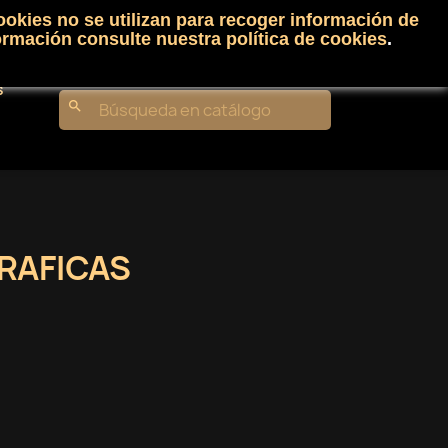
ookies no se utilizan para recoger información de
Carrito
(0)
Iniciar sesión
shopping_cart

ormación consulte nuestra
política de cookies
.
s
search
RAFICAS