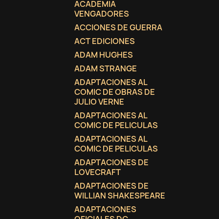
ACADEMIA
VENGADORES
ACCIONES DE GUERRA
ACT EDICIONES
ADAM HUGHES
ADAM STRANGE
ADAPTACIONES AL
COMIC DE OBRAS DE
JULIO VERNE
ADAPTACIONES AL
COMIC DE PELICULAS
ADAPTACIONES AL
COMIC DE PELICULAS
ADAPTACIONES DE
LOVECRAFT
C
(
I
ADAPTACIONES DE
WILLIAN SHAKESPEARE
No
A
ADAPTACIONES
((
De