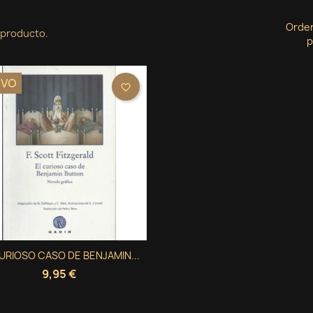
Orde
 producto.
p
EVO
favorite_border
Vista rápida
URIOSO CASO DE BENJAMIN...

9,95 €