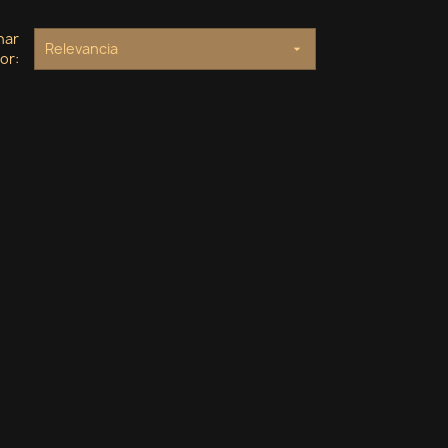
nar
Relevancia

or: