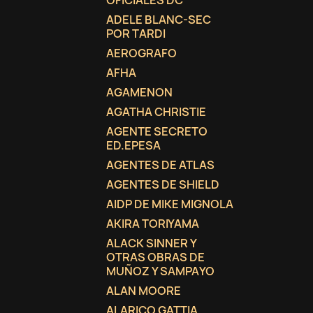
OFICIALES DC
ADELE BLANC-SEC
add_circle_outline
POR TARDI
AEROGRAFO
AFHA
AGAMENON
AGATHA CHRISTIE
AGENTE SECRETO
ED.EPESA
AGENTES DE ATLAS
AGENTES DE SHIELD
AIDP DE MIKE MIGNOLA
AKIRA TORIYAMA
ALACK SINNER Y
OTRAS OBRAS DE
MUÑOZ Y SAMPAYO
ALAN MOORE
ALARICO GATTIA