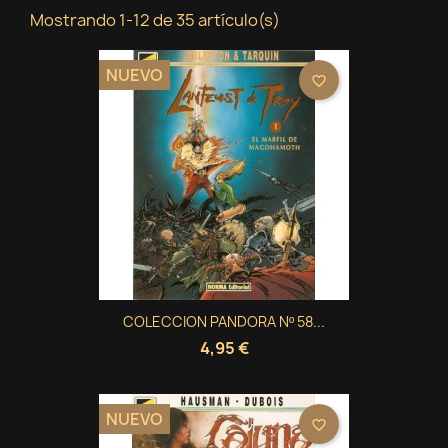
Mostrando 1-12 de 35 artículo(s)
NUEVO
favorite_border
COLECCION PANDORA Nº 58...
4,95 €
NUEVO
favorite_border