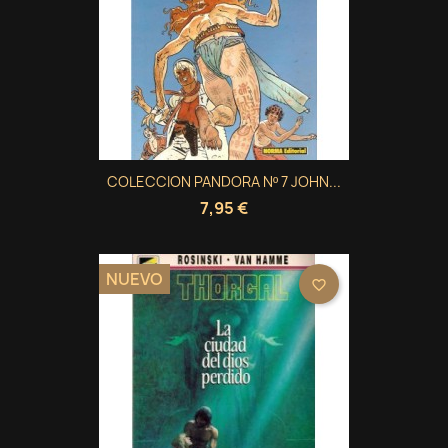
COLECCION PANDORA Nº 7 JOHN...
7,95 €
NUEVO
favorite_border