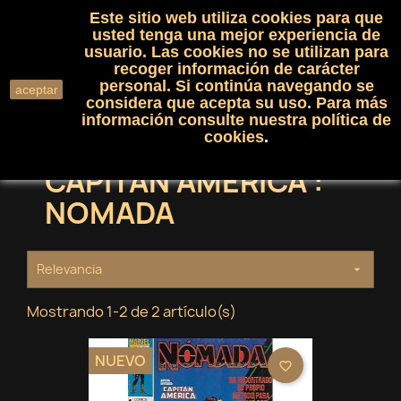
Este sitio web utiliza cookies para que
(0)

shopping_cart

usted tenga una mejor experiencia de
usuario. Las cookies no se utilizan para
recoger información de carácter
search
personal. Si continúa navegando se
aceptar
considera que acepta su uso. Para más
información consulte nuestra
política de
cookies
.
CAPITAN AMERICA :
NOMADA
Relevancia

Mostrando 1-2 de 2 artículo(s)
NUEVO
favorite_border