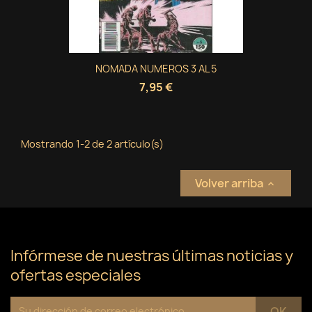
Crear nueva lista
add_circle_outline
((cancelText))
Cancelar
Iniciar sesión
((modalDeleteText))
Cancelar
Crear lista de deseos
NOMADA NUMEROS 3 AL 5
7,95 €
Mostrando 1-2 de 2 artículo(s)
Volver arriba

Infórmese de nuestras últimas noticias y
ofertas especiales