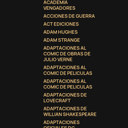
ACADEMIA
VENGADORES
ACCIONES DE GUERRA
ACT EDICIONES
ADAM HUGHES
ADAM STRANGE
ADAPTACIONES AL
COMIC DE OBRAS DE
JULIO VERNE
ADAPTACIONES AL
COMIC DE PELICULAS
ADAPTACIONES AL
COMIC DE PELICULAS
ADAPTACIONES DE
LOVECRAFT
C
(
I
ADAPTACIONES DE
WILLIAN SHAKESPEARE
No
A
ADAPTACIONES
((
De