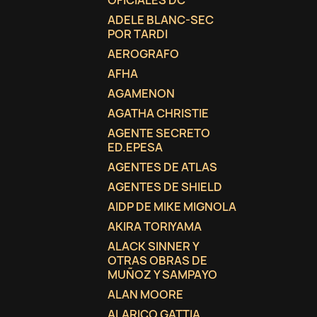
OFICIALES DC
ADELE BLANC-SEC
add_circle_outline
POR TARDI
AEROGRAFO
AFHA
AGAMENON
AGATHA CHRISTIE
AGENTE SECRETO
ED.EPESA
AGENTES DE ATLAS
AGENTES DE SHIELD
AIDP DE MIKE MIGNOLA
AKIRA TORIYAMA
ALACK SINNER Y
OTRAS OBRAS DE
MUÑOZ Y SAMPAYO
ALAN MOORE
ALARICO GATTIA