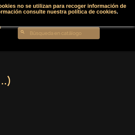
ookies no se utilizan para recoger información de
Carrito
(0)
Iniciar sesión
shopping_cart

ormación consulte nuestra
política de cookies
.
s
search
..)