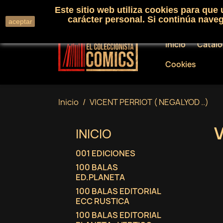
Este sitio web utiliza cookies para que
Llámenos:
+34 91 530 01 33
carácter personal. Si continúa nav
aceptar
Inicio
Catál
Cookies
Inicio
VICENT PERRIOT ( NEGALYOD ..)
V
INICIO
001 EDICIONES
100 BALAS
ED.PLANETA
100 BALAS EDITORIAL
ECC RUSTICA
100 BALAS EDITORIAL