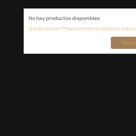
No hay productos disponibles
¡Estate atento! Próximamente se añadirán más p
search